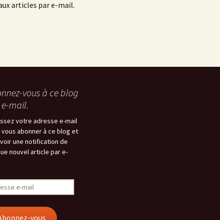
ux articles par e-mail.
nnez-vous à ce blog
 e-mail.
issez votre adresse e-mail
 vous abonner à ce blog et
voir une notification de
ue nouvel article par e-
esse
Abonnez-vous