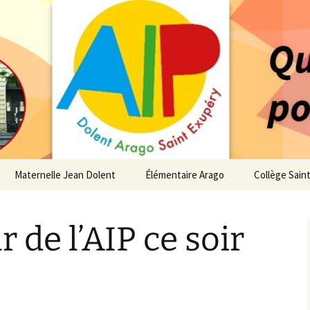
 service des enfants du secteur scolaire Dolent-A
14 – Associatio
s d'élèves depui
Maternelle Jean Dolent
Élémentaire Arago
Collège Sain
i
Vie de la Maternelle
Vie de l’Élémentaire
Vie du Collè
 de l’AIP ce soir
 de l’AIP
Infos pratiques
Infos pratiques
Infos pratiq
Maternelle
Élémentaire
re…
Le Bureau