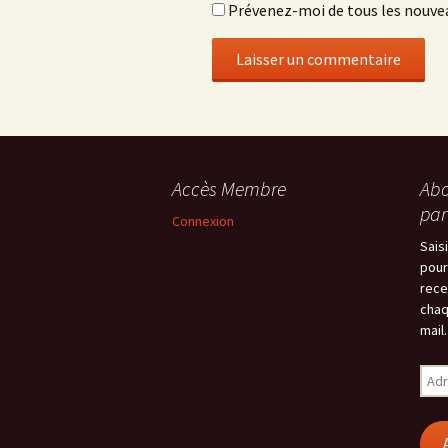
Prévenez-moi de tous les nouvea
Accès Membre
Abo
par
Connexion
Sais
pour
rece
chaq
mail.
Adr
e-
mail