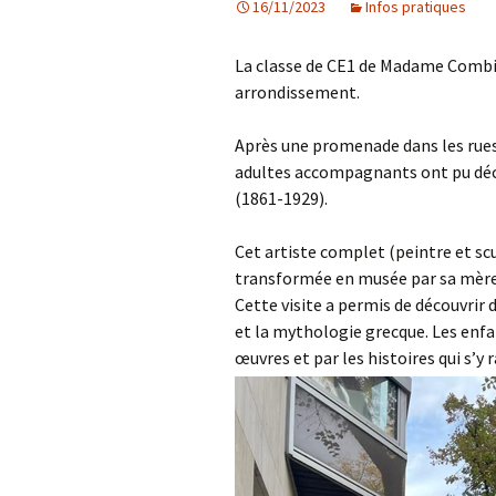
16/11/2023
Infos pratiques
Les projets
La classe de CE1 de Madame Combi
Débats et réflex
arrondissement.
Nous rejoindre
Après une promenade dans les rues d
adultes accompagnants ont pu déc
Contact
(1861-1929).
Ligne éditoriale
Cet artiste complet (peintre et scu
transformée en musée par sa mère
Mentions légale
Cette visite a permis de découvrir d
et la mythologie grecque. Les enfa
œuvres et par les histoires qui s’y 