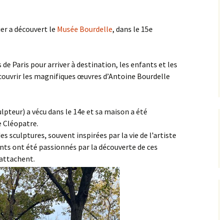
L’équipe AIP Maternelle
La philo à l’école, un
Jean Dolent
projet culturel et citoyen
er a découvert le
Musée Bourdelle
, dans le 15e
ions
L’équipe AIP Élémentaire
Sécurisation des rues du
Arago
quartier
e Paris pour arriver à destination, les enfants et les
L’équipe AIP Collège
Classe bi-langues au
ouvrir les magnifiques œuvres d’Antoine Bourdelle
Saint Exupéry
Collège
Ouverture du Jardin de
l’Observatoire
lpteur) a vécu dans le 14e et sa maison a été
 Cléopatre.
s
Compost de quartier de
es sculptures, souvent inspirées par la vie de l’artiste
la place de l’Ile-de-Sein
nts ont été passionnés par la découverte de ces
rattachent.