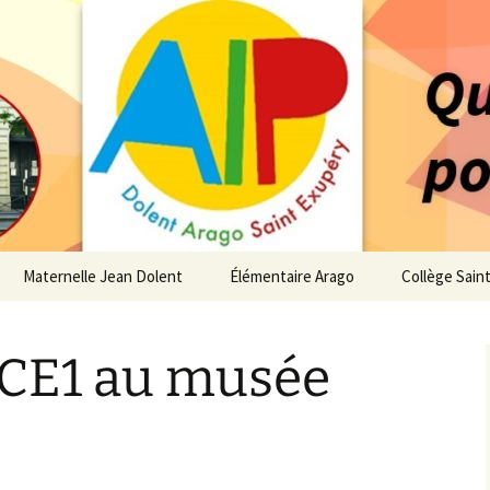
 service des enfants du secteur scolaire Dolent-A
14 – Associatio
s d'élèves depui
Maternelle Jean Dolent
Élémentaire Arago
Collège Sain
i
Vie de la Maternelle
Vie de l’Élémentaire
Vie du Collè
 CE1 au musée
 de l’AIP
Infos pratiques
Infos pratiques
Infos pratiq
Maternelle
Élémentaire
re…
Le Bureau