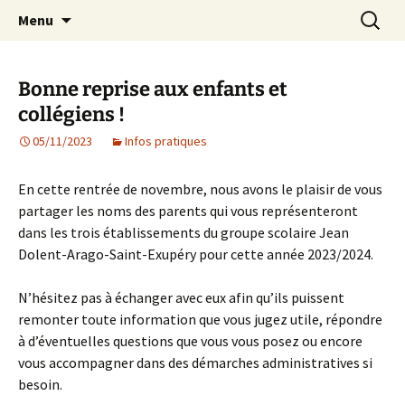
Agit – s'Investit – Participe au service des
Aller
Recherc
AIP Paris 14 – Association
Menu
au
enfants du secteur scolaire Dolent-Arago-
Indépendante des Parents
contenu
Saint Exupéry
d'élèves depuis 1981
Bonne reprise aux enfants et
collégiens !
05/11/2023
Infos pratiques
En cette rentrée de novembre, nous avons le plaisir de vous
partager les noms des parents qui vous représenteront
dans les trois établissements du groupe scolaire Jean
Dolent-Arago-Saint-Exupéry pour cette année 2023/2024.
N’hésitez pas à échanger avec eux afin qu’ils puissent
remonter toute information que vous jugez utile, répondre
à d’éventuelles questions que vous vous posez ou encore
vous accompagner dans des démarches administratives si
besoin.