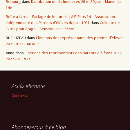
Rebourg
dans
Distribution de dictionnaires 26 et 30 juin – Mairie du
14e
Boîte à livres – Partage de lectures ! | AIP Paris 14 – Association
Indépendante des Parents d'élèves depuis 1981
dans
Collecte de
livres pour Arago – Semaine sans écran
DUCLUZEAU
dans
Elections des représentants des parents d’élèves
2021-2022 – MERCI !
Anne
dans
Elections des représentants des parents d’élèves 2021-
2022 – MERCI !
Accès Membre
Connexion
Abonnez-vous à ce blog