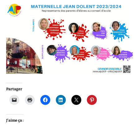
Partager
J’aime ça :