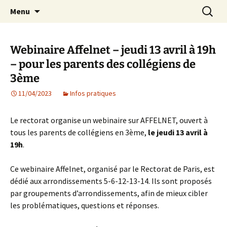
Agit – s'Investit – Participe au service des
Aller
Recherc
AIP Paris 14 – Association
Menu
au
enfants du secteur scolaire Dolent-Arago-
Indépendante des Parents
contenu
Saint Exupéry
d'élèves depuis 1981
Webinaire Affelnet – jeudi 13 avril à 19h
– pour les parents des collégiens de
3ème
11/04/2023
Infos pratiques
Le rectorat organise un webinaire sur AFFELNET, ouvert à
tous les parents de collégiens en 3ème,
le jeudi 13 avril à
19h
.
Ce webinaire Affelnet, organisé par le Rectorat de Paris, est
dédié aux arrondissements 5-6-12-13-14. Ils sont proposés
par groupements d’arrondissements, afin de mieux cibler
les problématiques, questions et réponses.