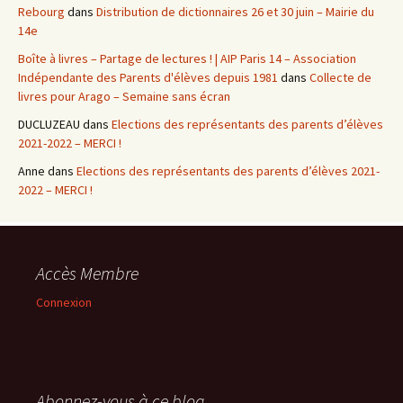
Rebourg
dans
Distribution de dictionnaires 26 et 30 juin – Mairie du
14e
Boîte à livres – Partage de lectures ! | AIP Paris 14 – Association
Indépendante des Parents d'élèves depuis 1981
dans
Collecte de
livres pour Arago – Semaine sans écran
DUCLUZEAU
dans
Elections des représentants des parents d’élèves
2021-2022 – MERCI !
Anne
dans
Elections des représentants des parents d’élèves 2021-
2022 – MERCI !
Accès Membre
Connexion
Abonnez-vous à ce blog