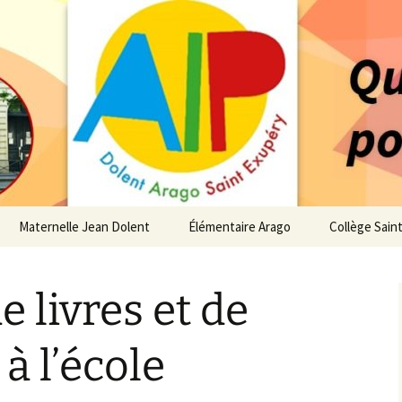
 service des enfants du secteur scolaire Dolent-A
14 – Associatio
s d'élèves depui
Maternelle Jean Dolent
Élémentaire Arago
Collège Sain
i
Vie de la Maternelle
Vie de l’Élémentaire
Vie du Collè
e livres et de
 de l’AIP
Infos pratiques
Infos pratiques
Infos pratiq
Maternelle
Élémentaire
re…
à l’école
Le Bureau