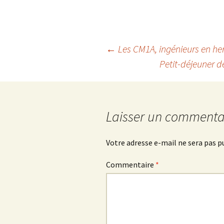
Navigation
←
Les CM1A, ingénieurs en her
Petit-déjeuner de
des
articles
Laisser un commenta
Votre adresse e-mail ne sera pas p
Commentaire
*