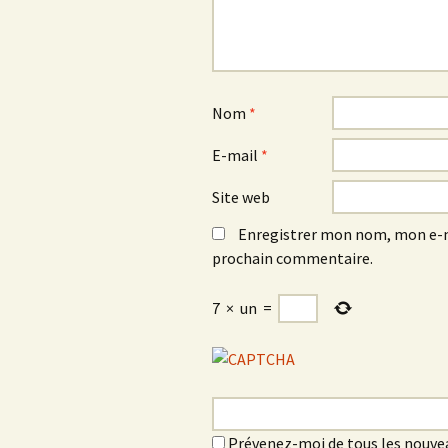
Nom
*
E-mail
*
Site web
Enregistrer mon nom, mon e-m
prochain commentaire.
7
×
un
=
Prévenez-moi de tous les nouve