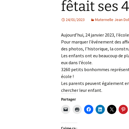
fêtait ses 
Les projets
24/01/2023
Maternelle Jean Do
Débats et réflex
Nous rejoindre
Aujourd’hui, 24 janvier 2023, l’écol
Pour marquer l’événement des affich
Contact
des photos, l’historique, la constr
Les enfants ont eu beaucoup de plai
Ligne éditoriale
eux dans l’école.
3260 petits bonhommes représente
Mentions légale
école !
Les parents peuvent également en p
chercher leur enfant.
Partager
J’aime ça :