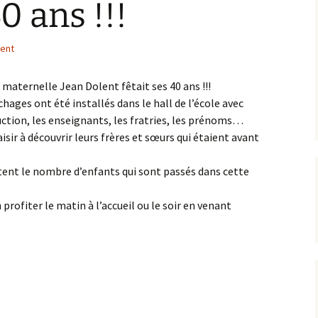
40 ans !!!
L’équipe AIP Maternelle
La philo à l’école, un
Jean Dolent
projet culturel et citoyen
lent
ions
L’équipe AIP Élémentaire
Sécurisation des rues du
Arago
quartier
e maternelle Jean Dolent fêtait ses 40 ans !!!
ages ont été installés dans le hall de l’école avec
L’équipe AIP Collège
Classe bi-langues au
Saint Exupéry
Collège
uction, les enseignants, les fratries, les prénoms…
sir à découvrir leurs frères et sœurs qui étaient avant
Ouverture du Jardin de
l’Observatoire
nt le nombre d’enfants qui sont passés dans cette
s
Compost de quartier de
la place de l’Ile-de-Sein
rofiter le matin à l’accueil ou le soir en venant