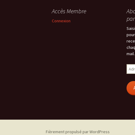
Accès Membre
Abo
par
Connexion
Sais
pour
rece
chaq
mail.
Adr
e-
mail
Fièrement propulsé par WordPress