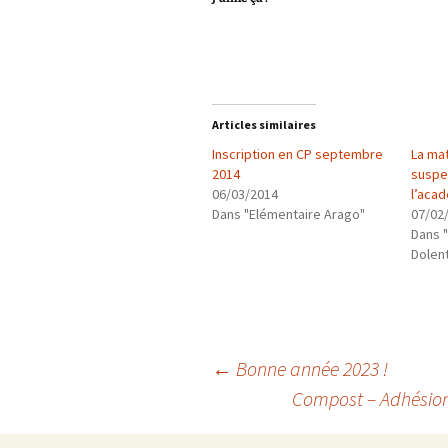
Articles similaires
Inscription en CP septembre
La ma
2014
suspe
06/03/2014
l’acad
Dans "Elémentaire Arago"
07/02
Dans 
Dolen
Navigation
←
Bonne année 2023 !
Compost – Adhésion 
des