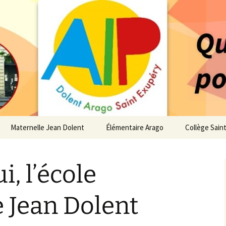
 service des enfants du secteur scolaire Dolent-A
14 – Associatio
s d'élèves depui
Maternelle Jean Dolent
Élémentaire Arago
Collège Sain
i
Vie de la Maternelle
Vie de l’Élémentaire
Vie du Collè
, l’école
 de l’AIP
Infos pratiques
Infos pratiques
Infos pratiq
Maternelle
Élémentaire
re…
 Jean Dolent
Le Bureau