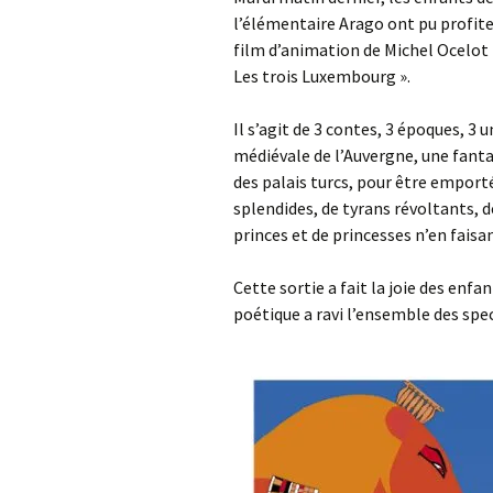
l’élémentaire Arago ont pu profit
Les projets
film d’animation de Michel Ocelot 
Les trois Luxembourg ».
Débats et réflex
Il s’agit de 3 contes, 3 époques, 3
Nous rejoindre
médiévale de l’Auvergne, une fanta
des palais turcs, pour être emport
Contact
splendides, de tyrans révoltants, d
Ligne éditoriale
princes et de princesses n’en faisa
Mentions légale
Cette sortie a fait la joie des enf
poétique a ravi l’ensemble des spe