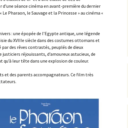
er d’une séance cinéma en avant-première du dernier
L’équipe AIP Maternelle
La philo à l’école, un
« Le Pharaon, le Sauvage et la Princesse » au cinéma «
Jean Dolent
projet culturel et citoyen
ions
L’équipe AIP Élémentaire
Sécurisation des rues du
Arago
quartier
 univers : une épopée de l’Egypte antique, une légende
isie du XVIIIe siècle dans des costumes ottomans et
L’équipe AIP Collège
Classe bi-langues au
é par des rêves contrastés, peuplés de dieux
Saint Exupéry
Collège
e justiciers réjouissants, d’amoureux astucieux, de
Ouverture du Jardin de
nt qu’à leur tête dans une explosion de couleur.
l’Observatoire
s
ants et des parents accompagnateurs. Ce film très
Compost de quartier de
ctateurs.
la place de l’Ile-de-Sein