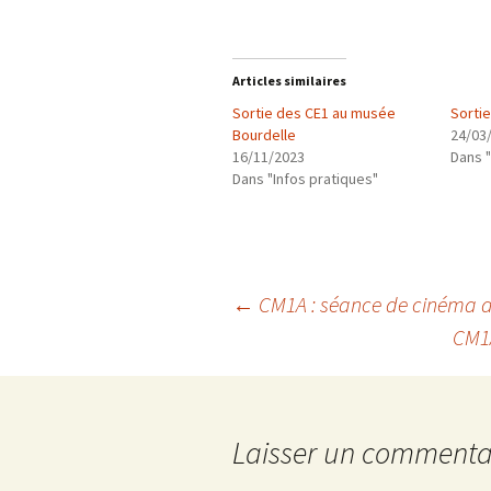
Articles similaires
Sortie des CE1 au musée
Sorti
Bourdelle
24/03
16/11/2023
Dans "
Dans "Infos pratiques"
Navigation
←
CM1A : séance de cinéma an
CM1A
des
articles
Laisser un commenta