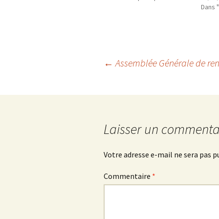
Dans "
Navigation
←
Assemblée Générale de rent
des
articles
Laisser un commenta
Votre adresse e-mail ne sera pas p
Commentaire
*