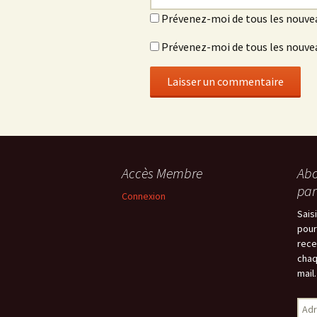
Prévenez-moi de tous les nouve
Prévenez-moi de tous les nouvea
Accès Membre
Abo
par
Connexion
Sais
pour
rece
chaq
mail.
Adr