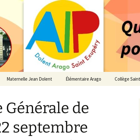
 service des enfants du secteur scolaire Dolent-A
14 – Associatio
s d'élèves depui
Maternelle Jean Dolent
Élémentaire Arago
Collège Sain
i
Vie de la Maternelle
Vie de l’Élémentaire
Vie du Collè
 Générale de
 de l’AIP
Infos pratiques
Infos pratiques
Infos pratiq
Maternelle
Élémentaire
re…
22 septembre
Le Bureau