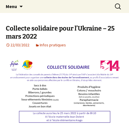
Agit – s'Investit – Participe au service des
Aller
Recherc
AIP Paris 14 – Association
Menu
au
enfants du secteur scolaire Dolent-Arago-
Indépendante des Parents
contenu
Saint Exupéry
d'élèves depuis 1981
Collecte solidaire pour l’Ukraine – 25
mars 2022
22/03/2022
Infos pratiques