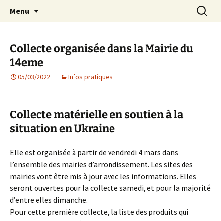
Agit – s'Investit – Participe au service des
Aller
Recherc
AIP Paris 14 – Association
Menu
au
enfants du secteur scolaire Dolent-Arago-
Indépendante des Parents
contenu
Saint Exupéry
d'élèves depuis 1981
Collecte organisée dans la Mairie du
14eme
05/03/2022
Infos pratiques
Collecte matérielle en soutien à la
situation en Ukraine
Elle est organisée à partir de vendredi 4 mars dans
l’ensemble des mairies d’arrondissement. Les sites des
mairies vont être mis à jour avec les informations. Elles
seront ouvertes pour la collecte samedi, et pour la majorité
d’entre elles dimanche.
Pour cette première collecte, la liste des produits qui