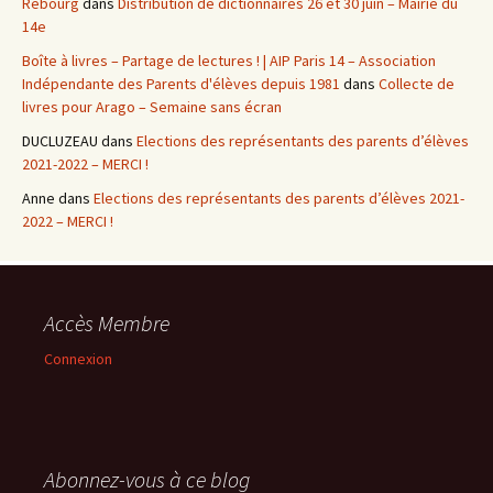
Rebourg
dans
Distribution de dictionnaires 26 et 30 juin – Mairie du
14e
Boîte à livres – Partage de lectures ! | AIP Paris 14 – Association
Indépendante des Parents d'élèves depuis 1981
dans
Collecte de
livres pour Arago – Semaine sans écran
DUCLUZEAU
dans
Elections des représentants des parents d’élèves
2021-2022 – MERCI !
Anne
dans
Elections des représentants des parents d’élèves 2021-
2022 – MERCI !
Accès Membre
Connexion
Abonnez-vous à ce blog