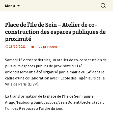
Agit – s'Investit – Participe au service des
Aller
Recherc
AIP Paris 14 – Association
Menu
au
enfants du secteur scolaire Dolent-Arago-
Indépendante des Parents
contenu
Saint Exupéry
d'élèves depuis 1981
Place de l’Ile de Sein – Atelier de co-
construction des espaces publiques de
proximité
18/10/2021
Infos pratiques
Samedi 16 octobre dernier, un atelier de co-construction de
e
plusieurs espaces publics de proximité du 14
e
arrondissement a été organisé par la mairie du 14
dans le
cadre d’une collaboration avec l’Ecole des Ingénieurs de la
Ville de Paris (EIVP).
La transformation de la place de l’Ile de Sein (angle
Arago/Faubourg Saint Jacques/Jean Dolent/Leclerc) était
l’un des 9 espaces à l’ordre du jour.