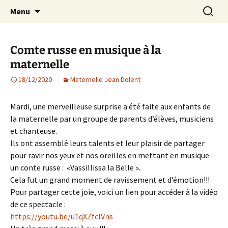
Agit – s'Investit – Participe au service des
Aller
Recherc
AIP Paris 14 – Association
Menu
au
enfants du secteur scolaire Dolent-Arago-
Indépendante des Parents
contenu
Saint Exupéry
d'élèves depuis 1981
Comte russe en musique à la
maternelle
18/12/2020
Maternelle Jean Dolent
Mardi, une merveilleuse surprise a été faite aux enfants de
la maternelle par un groupe de parents d’élèves, musiciens
et chanteuse.
Ils ont assemblé leurs talents et leur plaisir de partager
pour ravir nos yeux et nos oreilles en mettant en musique
un conte russe : «Vassillissa la Belle ».
Cela fut un grand moment de ravissement et d’émotion!!!
Pour partager cette joie, voici un lien pour accéder à la vidéo
de ce spectacle :
https://youtu.be/u1qXZfcIVns