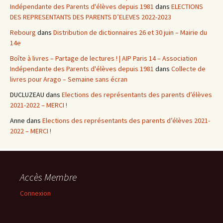
Indépendante des Parents d'élèves depuis 1981
dans
ELECTIONS
DES REPRESENTANTS DES PARENTS D’ELEVES 2022-2023
Rebourg
dans
Distribution de dictionnaires 26 et 30 juin – Mairie du
14e
Boîte à livres – Partage de lectures ! | AIP Paris 14 – Association
Indépendante des Parents d'élèves depuis 1981
dans
Collecte de
livres pour Arago – Semaine sans écran
DUCLUZEAU
dans
Elections des représentants des parents d’élèves
2021-2022 – MERCI !
Anne
dans
Elections des représentants des parents d’élèves 2021-
2022 – MERCI !
Accès Membre
Connexion