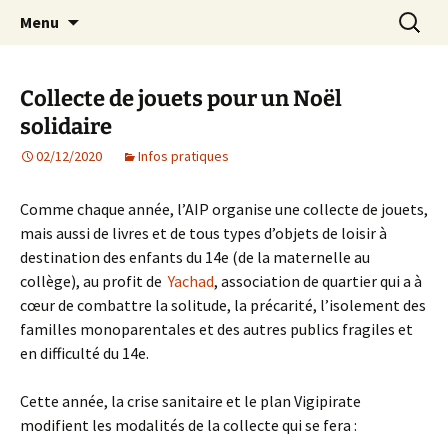
Agit – s'Investit – Participe au service des
Aller
Recherc
AIP Paris 14 – Association
Menu
au
enfants du secteur scolaire Dolent-Arago-
Indépendante des Parents
contenu
Saint Exupéry
d'élèves depuis 1981
Collecte de jouets pour un Noël
solidaire
02/12/2020
Infos pratiques
Comme chaque année, l’AIP organise une collecte de jouets,
mais aussi de livres et de tous types d’objets de loisir à
destination des enfants du 14e (de la maternelle au
collège), au profit de
Yachad
, association de quartier qui a à
cœur de combattre la solitude, la précarité, l’isolement des
familles monoparentales et des autres publics fragiles et
en difficulté du 14e.
Cette année, la crise sanitaire et le plan Vigipirate
modifient les modalités de la collecte qui se fera :