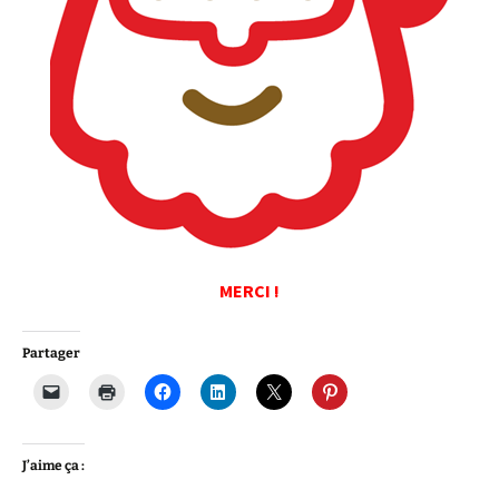
MERCI !
Partager
J’aime ça :