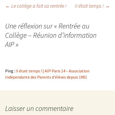
Navigation
←
Le collège a fait sa rentrée !
Il était temps !
→
des
Une réflexion sur «
Rentrée au
Collège – Réunion d’information
articles
AIP
»
Ping :
Il était temps ! | AIP Paris 14 – Association
Indépendante des Parents d'élèves depuis 1981
Laisser un commentaire