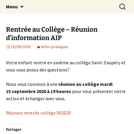
Agit – s'Investit – Participe au service des
Aller
Recherc
AIP Paris 14 – Association
Menu
au
enfants du secteur scolaire Dolent-Arago-
Indépendante des Parents
contenu
Saint Exupéry
d'élèves depuis 1981
Rentrée au Collège – Réunion
d’information AIP
10/09/2020
Infos pratiques
Votre enfant rentre en sixième au collège Saint-Exupéry et
vous vous posez des questions?
Nous vous convions à une
réunion au collège mardi
15 septembre 2020 à 19 heures
pour vous présenter notre
action et échanger avec vous.
Réunion rentrée collège 092020
Partager