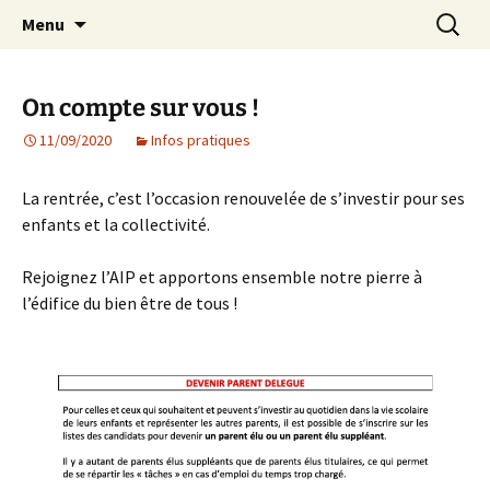
Agit – s'Investit – Participe au service des
Aller
Recherc
AIP Paris 14 – Association
Menu
au
enfants du secteur scolaire Dolent-Arago-
Indépendante des Parents
contenu
Saint Exupéry
d'élèves depuis 1981
On compte sur vous !
11/09/2020
Infos pratiques
La rentrée, c’est l’occasion renouvelée de s’investir pour ses
enfants et la collectivité.
Rejoignez l’AIP et apportons ensemble notre pierre à
l’édifice du bien être de tous !