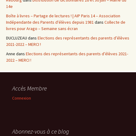
Rebourg
dans
Distribution de dictionnaires 26 et 30 juin – Mairie du
14e
Boîte à livres – Partage de lectures ! | AIP Paris 14 – Association
Indépendante des Parents d'élèves depuis 1981
dans
Collecte de
livres pour Arago – Semaine sans écran
DUCLUZEAU
dans
Elections des représentants des parents d’élèves
2021-2022 – MERCI !
Anne
dans
Elections des représentants des parents d’élèves 2021-
2022 – MERCI !
Accès Membre
Connexion
Abonnez-vous à ce blog