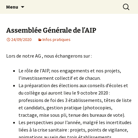
Agit – s'Investit – Participe au service des
Aller
Recherc
AIP Paris 14 – Association
Menu
au
enfants du secteur scolaire Dolent-Arago-
Indépendante des Parents
contenu
Saint Exupéry
d'élèves depuis 1981
Assemblée Générale de l’AIP
24/09/2020
Infos pratiques
Lors de notre AG , nous échangerons sur :
Le rôle de l’AIP, nos engagements et nos projets,
l’investissement collectif et de chacun.
La préparation des élections aux conseils d’écoles et
du collège qui auront lieu le 9 octobre 2020 :
professions de foi des 3 établissements, têtes de liste
et candidats, gestion pratique (photocopies,
tractage, mise sous pli, tenue des bureaux de vote).
Les perspectives pour l’année, malgré les incertitudes
liées à la crise sanitaire : projets, points de vigilance,
animations au sein des trois établissements.