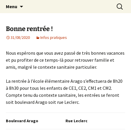
Agit – s'Investit – Participe au service des
Aller
Recherc
AIP Paris 14 – Association
Menu
au
enfants du secteur scolaire Dolent-Arago-
Indépendante des Parents
contenu
Saint Exupéry
d'élèves depuis 1981
Bonne rentrée !
31/08/2020
Infos pratiques
Nous espérons que vous avez passé de très bonnes vacances
et pu profiter de ce temps-là pour retrouver famille et
amis, malgré le contexte sanitaire particulier.
La rentrée à l’école élémentaire Arago s’effectuera de 8h20
à 8h30 pour tous les enfants de CE1, CE2, CM1 et CM2.
Compte tenu du contexte sanitaire, les entrées se feront
soit boulevard Arago soit rue Leclerc.
Boulevard Arago
Rue Leclerc