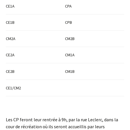
CE1A
CPA
CE1B
CPB
CM2A
CM2B
CE2A
CM1A
CE2B
CM1B
CE1/CM2
Les CP feront leur rentrée à 9h, par la rue Leclerc, dans la
cour de récréation où ils seront accueillis par leurs