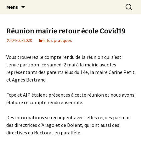
Agit – s'Investit – Participe au service des
Aller
Recherc
AIP Paris 14 – Association
Menu
au
enfants du secteur scolaire Dolent-Arago-
Indépendante des Parents
contenu
Saint Exupéry
d'élèves depuis 1981
Réunion mairie retour école Covid19
04/05/2020
Infos pratiques
Vous trouverez le compte rendu de la réunion qui s’est
tenue par zoom ce samedi 2 mai à la mairie avec les
représentants des parents élus du 14e, la maire Carine Petit
et Agnès Bertrand.
Fcpe et AIP étaient présentes à cette réunion et nous avons
élaboré ce compte rendu ensemble.
Des informations se recoupent avec celles reçues par mail
des directrices d’Arago et de Dolent, qui ont aussi des
directives du Rectorat en parallèle.