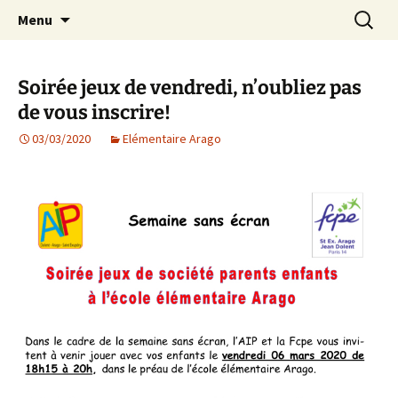
Agit – s'Investit – Participe au service des
Aller
Recherc
AIP Paris 14 – Association
Menu
au
enfants du secteur scolaire Dolent-Arago-
Indépendante des Parents
contenu
Saint Exupéry
d'élèves depuis 1981
Soirée jeux de vendredi, n’oubliez pas
de vous inscrire!
03/03/2020
Elémentaire Arago