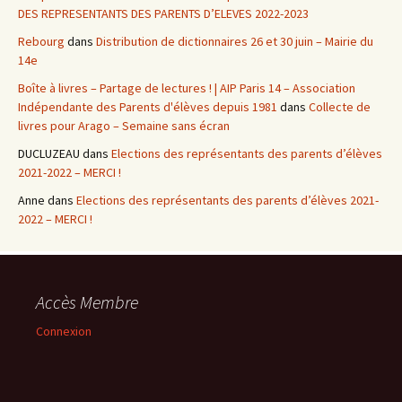
DES REPRESENTANTS DES PARENTS D’ELEVES 2022-2023
Rebourg
dans
Distribution de dictionnaires 26 et 30 juin – Mairie du
14e
Boîte à livres – Partage de lectures ! | AIP Paris 14 – Association
Indépendante des Parents d'élèves depuis 1981
dans
Collecte de
livres pour Arago – Semaine sans écran
DUCLUZEAU
dans
Elections des représentants des parents d’élèves
2021-2022 – MERCI !
Anne
dans
Elections des représentants des parents d’élèves 2021-
2022 – MERCI !
Accès Membre
Connexion