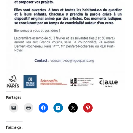
Partager
J’aime ça :