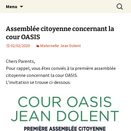
Agit – s'Investit – Participe au service des
Aller
Recherc
AIP Paris 14 – Association
Menu
au
enfants du secteur scolaire Dolent-Arago-
Indépendante des Parents
contenu
Saint Exupéry
d'élèves depuis 1981
Assemblée citoyenne concernant la
cour OASIS
02/02/2020
Maternelle Jean Dolent
Chers Parents,
Pour rappel, vous êtes conviés à la première assemblée
citoyenne concernant la cour OASIS.
L’invitation se trouve ci-dessous: