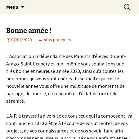
Agit – s'Investit – Participe au service des
Aller
Recherc
AIP Paris 14 – Association
Menu
au
enfants du secteur scolaire Dolent-Arago-
Indépendante des Parents
contenu
Saint Exupéry
d'élèves depuis 1981
Bonne année !
07/01/2020
Infos pratiques
L’Association Indépendante des Parents d’élèves Dolent-
Arago-Saint Exupéry et moi-même vous souhaitons une
très bonne et heureuse année 2020, ainsi qu’à toutes les
personnes qui vous sont chères. Je souhaite que cette
nouvelle année vous offre une multitude de moments de
partage, de liberté, de rencontre, d’éclat de rire et de
sérénité.
L’AIP, à travers la diversité de tous ceux qui la composent, va
continuer en 2020 à être à l’écoute de vos attentes, de vos
projets, de vos connaissances et de vos savoir-faire afin
d’accompagner au mieux la scolarité de nos enfants et leur