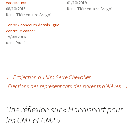
vaccination
01/10/2019
08/10/2015
Dans "Elémentaire Arago"
Dans "Elémentaire Arago"
1er prix concours dessin ligue
contre le cancer
15/06/2016
Dans "ARE"
Navigation
←
Projection du film Serre Chevalier
Elections des représentants des parents d’élèves
→
des
Une réflexion sur «
Handisport pour
articles
les CM1 et CM2
»