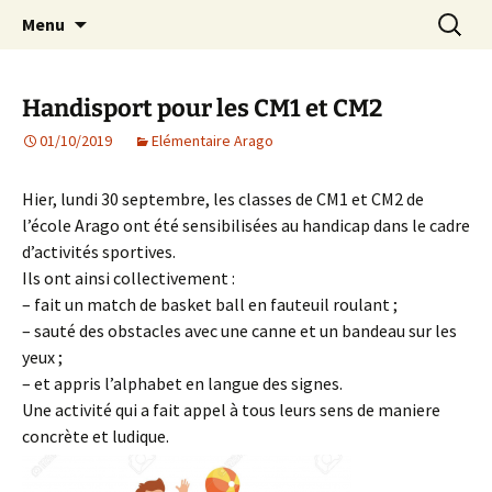
Agit – s'Investit – Participe au service des
Aller
Recherc
AIP Paris 14 – Association
Menu
au
enfants du secteur scolaire Dolent-Arago-
Indépendante des Parents
contenu
Saint Exupéry
d'élèves depuis 1981
Handisport pour les CM1 et CM2
01/10/2019
Elémentaire Arago
Hier, lundi 30 septembre, les classes de CM1 et CM2 de
l’école Arago ont été sensibilisées au handicap dans le cadre
d’activités sportives.
Ils ont ainsi collectivement :
– fait un match de basket ball en fauteuil roulant ;
– sauté des obstacles avec une canne et un bandeau sur les
yeux ;
– et appris l’alphabet en langue des signes.
Une activité qui a fait appel à tous leurs sens de maniere
concrète et ludique.