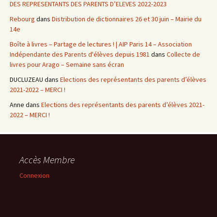
DES REPRESENTANTS DES PARENTS D’ELEVES 2022-2023
Rebourg
dans
Distribution de dictionnaires 26 et 30 juin – Mairie du
14e
Boîte à livres – Partage de lectures ! | AIP Paris 14 – Association
Indépendante des Parents d'élèves depuis 1981
dans
Collecte de
livres pour Arago – Semaine sans écran
DUCLUZEAU
dans
Elections des représentants des parents d’élèves
2021-2022 – MERCI !
Anne
dans
Elections des représentants des parents d’élèves 2021-
2022 – MERCI !
Accès Membre
Connexion