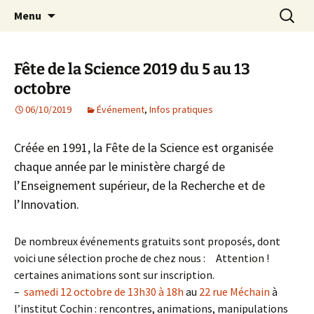
Agit – s'Investit – Participe au service des
Aller
Recherc
AIP Paris 14 – Association
Menu
au
enfants du secteur scolaire Dolent-Arago-
Indépendante des Parents
contenu
Saint Exupéry
d'élèves depuis 1981
Fête de la Science 2019 du 5 au 13
octobre
06/10/2019
Événement
,
Infos pratiques
Créée en 1991, la Fête de la Science est organisée
chaque année par le ministère chargé de
l’Enseignement supérieur, de la Recherche et de
l’Innovation.
De nombreux événements gratuits sont proposés, dont
voici une sélection proche de chez nous : Attention !
certaines animations sont sur inscription.
–
samedi 12 octobre
de 13h30 à 18h
au
22 rue Méchain
à
l’institut Cochin : rencontres, animations, manipulations