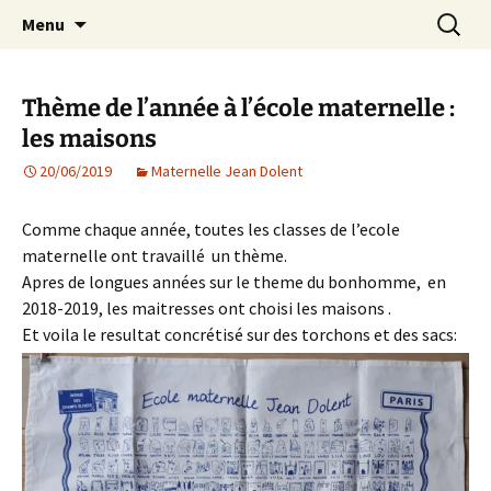
Agit – s'Investit – Participe au service des
Aller
Recherc
AIP Paris 14 – Association
Menu
au
enfants du secteur scolaire Dolent-Arago-
Indépendante des Parents
contenu
Saint Exupéry
d'élèves depuis 1981
Thème de l’année à l’école maternelle :
les maisons
20/06/2019
Maternelle Jean Dolent
Comme chaque année, toutes les classes de l’ecole
maternelle ont travaillé un thème.
Apres de longues années sur le theme du bonhomme, en
2018-2019, les maitresses ont choisi les maisons .
Et voila le resultat concrétisé sur des torchons et des sacs: