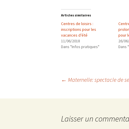
Articles similaires
Centres de loisirs :
Centre
inscriptions pour les
prolon
vacances d’été
pour 
11/06/2018
26/06
Dans "Infos pratiques"
Dans "
Navigation
←
Maternelle: spectacle de s
des
articles
Laisser un commenta