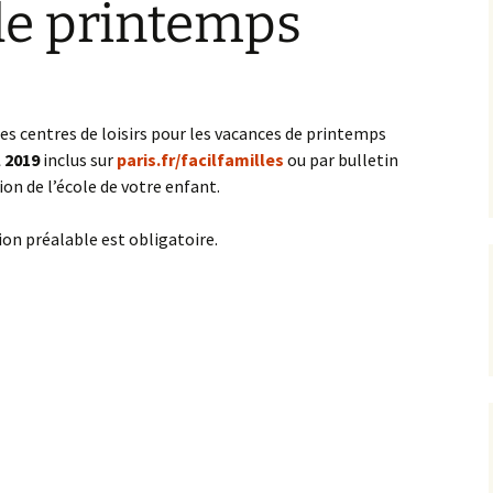
de printemps
L’équipe AIP Maternelle
La philo à l’école, un
Jean Dolent
projet culturel et citoyen
ions
L’équipe AIP Élémentaire
Sécurisation des rues du
Arago
quartier
les centres de loisirs pour les vacances de printemps
l 2019
inclus sur
paris.fr/facilfamilles
ou par bulletin
L’équipe AIP Collège
Classe bi-langues au
Saint Exupéry
Collège
ion de l’école de votre enfant.
Ouverture du Jardin de
ion préalable est obligatoire.
l’Observatoire
s
Compost de quartier de
la place de l’Ile-de-Sein