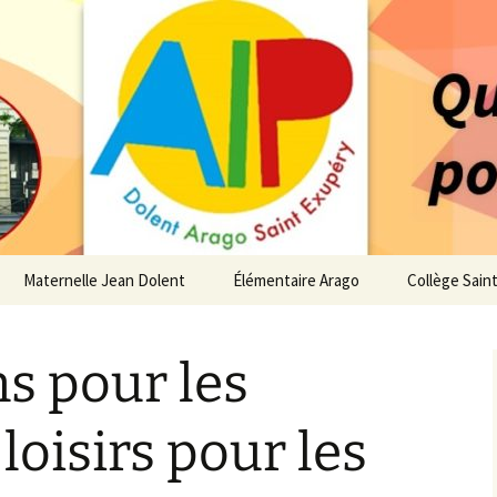
 service des enfants du secteur scolaire Dolent-A
14 – Associatio
s d'élèves depui
Maternelle Jean Dolent
Élémentaire Arago
Collège Sain
i
Vie de la Maternelle
Vie de l’Élémentaire
Vie du Collè
ns pour les
 de l’AIP
Infos pratiques
Infos pratiques
Infos pratiq
Maternelle
Élémentaire
re…
loisirs pour les
Le Bureau