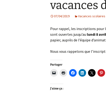
vacances 
Les projets
07/04/2019
Vacances scolaires
Débats et réflex
Nous rejoindre
Pour rappel, les inscriptions pour 
sont ouvertes jusqu’au
lundi 8 avri
Contact
papier, auprès de l’équipe d’animat
Ligne éditoriale
Nous vous rappelons que l’inscript
Mentions légale
Partager
J’aime ça :