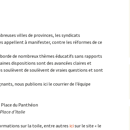
L’équipe AIP Maternelle
La philo à l’école, un
Jean Dolent
projet culturel et citoyen
ions
L’équipe AIP Élémentaire
Sécurisation des rues du
Arago
quartier
breuses villes de provinces, les syndicats
es appellent à manifester, contre les réformes de ce
L’équipe AIP Collège
Classe bi-langues au
Saint Exupéry
Collège
e aborde de nombreux thèmes éducatifs sans rapports
Ouverture du Jardin de
rtaines dispositions sont des avancées claires et
l’Observatoire
es soulèvent de soulèvent de vraies questions et sont
s
Compost de quartier de
la place de l’Ile-de-Sein
nants, nous publions ici le courrier de l’équipe
la Place du Panthéon
Place d’Italie
rmations sur la toile, entre autres
ici
sur le site « le