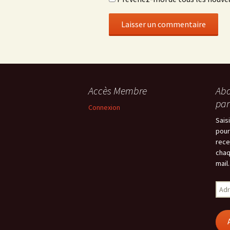
Accès Membre
Abo
par
Connexion
Sais
pour
rece
chaq
mail.
Adr
e-
mail