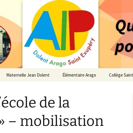
 service des enfants du secteur scolaire Dolent-A
14 – Associatio
s d'élèves depui
Maternelle Jean Dolent
Élémentaire Arago
Collège Sain
i
Vie de la Maternelle
Vie de l’Élémentaire
Vie du Collè
’école de la
 de l’AIP
Infos pratiques
Infos pratiques
Infos pratiq
Maternelle
Élémentaire
re…
» – mobilisation
Le Bureau