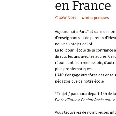
en France
Les projets
30/03/2019
Infos pratiques
Débats et réflex
Nous rejoindre
Aujourd’hui à Paris* et dans de nom
d’enseignants et de parents d’élèv
Contact
nouveau projet de loi.
La loi pour l’école de la confianc
Ligne éditoriale
directs les uns avec les autres. Ce
répondent à un réel besoin, d’autr
Mentions légale
plus problématiques.
L’AIP s’engage aux côtés des enseig
pédagogique de notre école.
*Trajet / parcours: départ 14h de 
Place d’Italie > Denfert Rochereau > 
Vous trouverez de nombreuses info