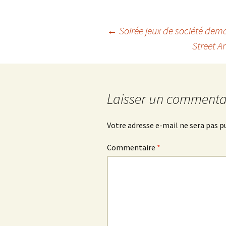
Navigation
←
Soirée jeux de société dema
Street A
des
articles
Laisser un commenta
Votre adresse e-mail ne sera pas p
Commentaire
*