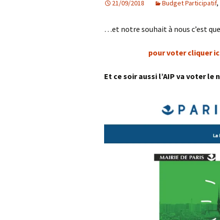
21/09/2018
Budget Participatif
,
Les projets
…et notre souhait à nous c’est que 
Débats et réflex
pour voter cliquer ici
Nous rejoindre
Et ce soir aussi l’AIP va voter l
Contact
Ligne éditoriale
Mentions légale