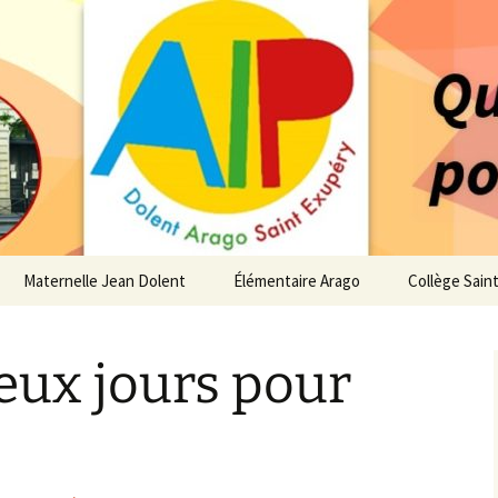
 service des enfants du secteur scolaire Dolent-A
14 – Associatio
s d'élèves depui
Maternelle Jean Dolent
Élémentaire Arago
Collège Sain
i
Vie de la Maternelle
Vie de l’Élémentaire
Vie du Collè
eux jours pour
 de l’AIP
Infos pratiques
Infos pratiques
Infos pratiq
Maternelle
Élémentaire
re…
Le Bureau