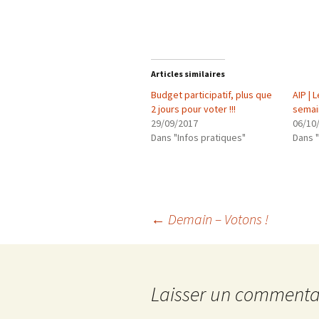
Articles similaires
Budget participatif, plus que
AIP | 
2 jours pour voter !!!
semai
29/09/2017
06/10
Dans "Infos pratiques"
Dans "
Navigation
←
Demain – Votons !
des
Laisser un commenta
articles