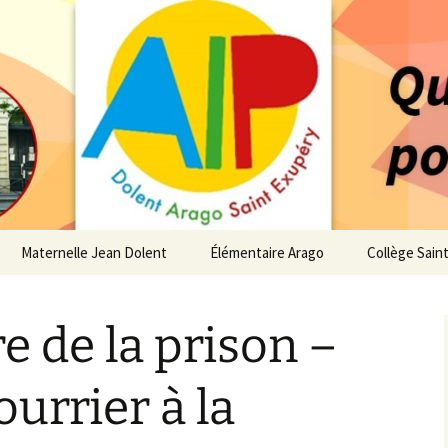
 service des enfants du secteur scolaire Dolent-A
14 – Associatio
s d'élèves depui
Maternelle Jean Dolent
Élémentaire Arago
Collège Sain
i
Vie de la Maternelle
Vie de l’Élémentaire
Vie du Collè
e de la prison –
 de l’AIP
Infos pratiques
Infos pratiques
Infos pratiq
Maternelle
Élémentaire
re…
urrier à la
Le Bureau