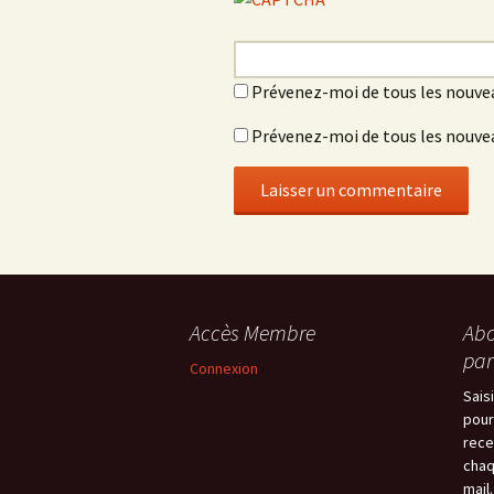
Prévenez-moi de tous les nouve
Prévenez-moi de tous les nouvea
Accès Membre
Abo
par
Connexion
Sais
pour
rece
chaq
mail.