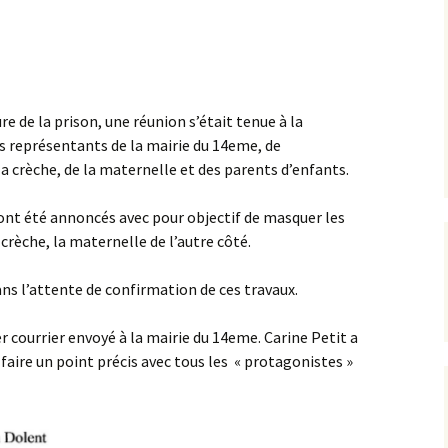
L’équipe AIP Maternelle
La philo à l’école, un
Jean Dolent
projet culturel et citoyen
ions
L’équipe AIP Élémentaire
Sécurisation des rues du
Arago
quartier
re de la prison, une réunion s’était tenue à la
s représentants de la mairie du 14eme, de
L’équipe AIP Collège
Classe bi-langues au
Saint Exupéry
Collège
la crèche, de la maternelle et des parents d’enfants.
Ouverture du Jardin de
 ont été annoncés avec pour objectif de masquer les
l’Observatoire
 crèche, la maternelle de l’autre côté.
s
Compost de quartier de
la place de l’Ile-de-Sein
ns l’attente de confirmation de ces travaux.
r courrier envoyé à la mairie du 14eme. Carine Petit a
t faire un point précis avec tous les « protagonistes »