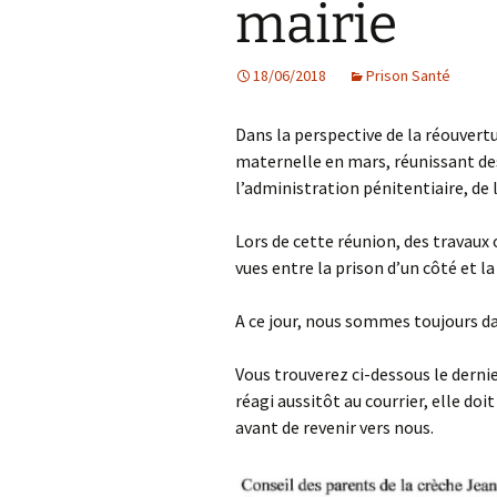
mairie
Les projets
18/06/2018
Prison Santé
Débats et réflex
Nous rejoindre
Dans la perspective de la réouvertu
maternelle en mars, réunissant de
Contact
l’administration pénitentiaire, de 
Ligne éditoriale
Lors de cette réunion, des travaux
vues entre la prison d’un côté et la
Mentions légale
A ce jour, nous sommes toujours da
Vous trouverez ci-dessous le dernie
réagi aussitôt au courrier, elle doi
avant de revenir vers nous.