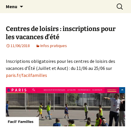
Agit – s'Investit – Participe au service des
Aller
Recherc
AIP Paris 14 – Association
Menu
au
enfants du secteur scolaire Dolent-Arago-
Indépendante des Parents
contenu
Saint Exupéry
d'élèves depuis 1981
Centres de loisirs : inscriptions pour
les vacances d’été
11/06/2018
Infos pratiques
Inscriptions obligatoires pour les centres de loisirs des
vacances d’Été (Juillet et Aout) : du 11/06 au 25/06 sur
paris.fr/facilfamilles