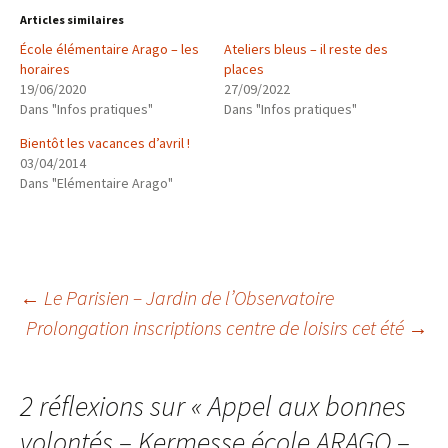
Articles similaires
École élémentaire Arago – les
Ateliers bleus – il reste des
horaires
places
19/06/2020
27/09/2022
Dans "Infos pratiques"
Dans "Infos pratiques"
Bientôt les vacances d’avril !
03/04/2014
Dans "Elémentaire Arago"
Navigation
←
Le Parisien – Jardin de l’Observatoire
Prolongation inscriptions centre de loisirs cet été
→
des
2 réflexions sur «
Appel aux bonnes
articles
volontés – Kermesse école ARAGO –