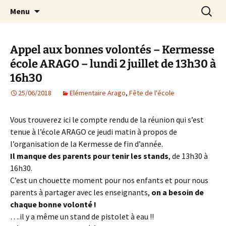
Agit – s'Investit – Participe au service des
Aller
Recherc
AIP Paris 14 – Association
Menu
au
enfants du secteur scolaire Dolent-Arago-
Indépendante des Parents
contenu
Saint Exupéry
d'élèves depuis 1981
Appel aux bonnes volontés – Kermesse
école ARAGO – lundi 2 juillet de 13h30 à
16h30
25/06/2018
Elémentaire Arago
,
Fête de l'école
Vous trouverez ici le compte rendu de la réunion qui s’est
tenue à l’école ARAGO ce jeudi matin à propos de
l’organisation de la Kermesse de fin d’année.
Il manque des parents pour tenir les stands
, de 13h30 à
16h30.
C’est un chouette moment pour nos enfants et pour nous
parents à partager avec les enseignants,
on a besoin de
chaque bonne volonté !
….il y a même un stand de pistolet à eau !!