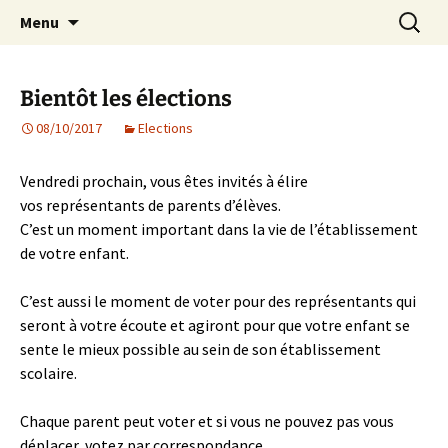
Agit – s'Investit – Participe au service des
Aller
Recherc
AIP Paris 14 – Association
Menu
au
enfants du secteur scolaire Dolent-Arago-
Indépendante des Parents
contenu
Saint Exupéry
d'élèves depuis 1981
Bientôt les élections
08/10/2017
Elections
Vendredi prochain, vous êtes invités à élire
vos représentants de parents d’élèves.
C’est un moment important dans la vie de l’établissement
de votre enfant.
C’est aussi le moment de voter pour des représentants qui
seront à votre écoute et agiront pour que votre enfant se
sente le mieux possible au sein de son établissement
scolaire.
Chaque parent peut voter et si vous ne pouvez pas vous
déplacer, votez par correspondance.