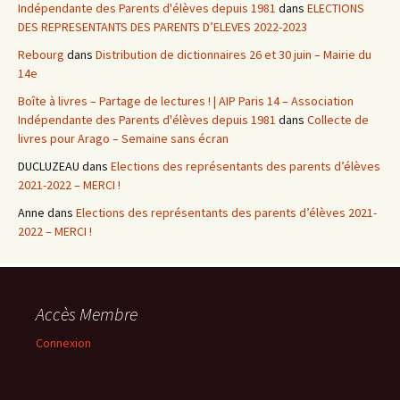
Indépendante des Parents d'élèves depuis 1981
dans
ELECTIONS
DES REPRESENTANTS DES PARENTS D’ELEVES 2022-2023
Rebourg
dans
Distribution de dictionnaires 26 et 30 juin – Mairie du
14e
Boîte à livres – Partage de lectures ! | AIP Paris 14 – Association
Indépendante des Parents d'élèves depuis 1981
dans
Collecte de
livres pour Arago – Semaine sans écran
DUCLUZEAU
dans
Elections des représentants des parents d’élèves
2021-2022 – MERCI !
Anne
dans
Elections des représentants des parents d’élèves 2021-
2022 – MERCI !
Accès Membre
Connexion