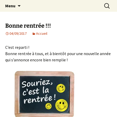
Agit – s'Investit – Participe au service des
Aller
Recherc
AIP Paris 14 – Association
Menu
au
enfants du secteur scolaire Dolent-Arago-
Indépendante des Parents
contenu
Saint Exupéry
d'élèves depuis 1981
Bonne rentrée !!!
04/09/2017
Accueil
C’est reparti !
Bonne rentrée à tous, et à bientôt pour une nouvelle année
qui s’annonce encore bien remplie !