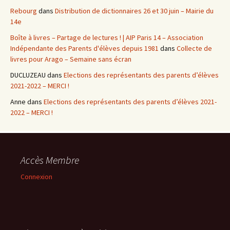
Rebourg
dans
Distribution de dictionnaires 26 et 30 juin – Mairie du
14e
Boîte à livres – Partage de lectures ! | AIP Paris 14 – Association
Indépendante des Parents d'élèves depuis 1981
dans
Collecte de
livres pour Arago – Semaine sans écran
DUCLUZEAU
dans
Elections des représentants des parents d’élèves
2021-2022 – MERCI !
Anne
dans
Elections des représentants des parents d’élèves 2021-
2022 – MERCI !
Accès Membre
Connexion