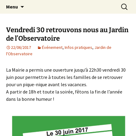
Agit – s'Investit – Participe au service des
Aller
Recherc
AIP Paris 14 – Association
Menu
au
enfants du secteur scolaire Dolent-Arago-
Indépendante des Parents
contenu
Saint Exupéry
d'élèves depuis 1981
Vendredi 30 retrouvons nous au Jardin
de l’Observatoire
22/06/2017
Événement
,
Infos pratiques
,
Jardin de
l'Observatoire
La Mairie a permis une ouverture jusqu’à 22h30 vendredi 30
juin pour permettre à toutes les familles de se retrouver
pour un pique-nique avant les vacances.
A partir de 18h et toute la soirée, fêtons la fin de l’année
dans la bonne humeur !