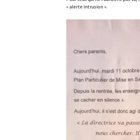
« alerte intrusion ».
Les projets
Débats et réflex
Nous rejoindre
Contact
Ligne éditoriale
Mentions légale