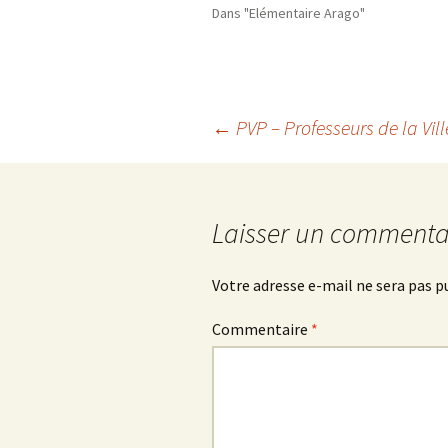
Dans "Elémentaire Arago"
Navigation
←
PVP – Professeurs de la Vill
des
Laisser un commenta
articles
Votre adresse e-mail ne sera pas p
Commentaire
*