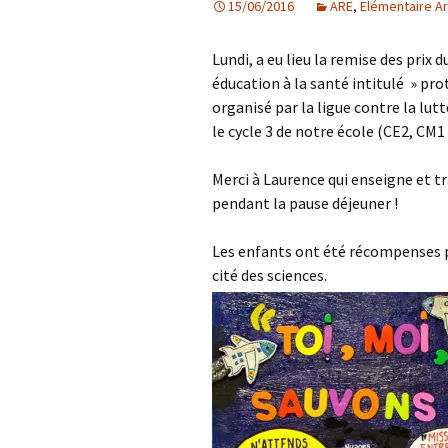
15/06/2016
ARE
,
Elémentaire A
Les projets
Lundi, a eu lieu la remise des prix 
Débats et réflex
éducation à la santé intitulé » p
organisé par la ligue contre la lut
Nous rejoindre
le cycle 3 de notre école (CE2, CM1
Contact
Merci à Laurence qui enseigne et t
pendant la pause déjeuner !
Ligne éditoriale
Les enfants ont été récompenses p
Mentions légale
cité des sciences.