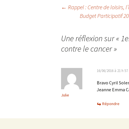
Navigation
←
Rappel : Centre de loisirs, l
Budget Participatif 2
des
Une réflexion sur «
1e
articles
contre le cancer
»
16/06/2016 à 21 h 57
Bravo Cyril Sole
Jeanne Emma Ca
Julie
Répondre