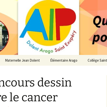
 service des enfants du secteur scolaire Dolent-A
14 – Associatio
s d'élèves depui
Maternelle Jean Dolent
Élémentaire Arago
Collège Sain
i
Vie de la Maternelle
Vie de l’Élémentaire
Vie du Collè
oncours dessin
 de l’AIP
Infos pratiques
Infos pratiques
Infos pratiq
Maternelle
Élémentaire
re…
re le cancer
Le Bureau