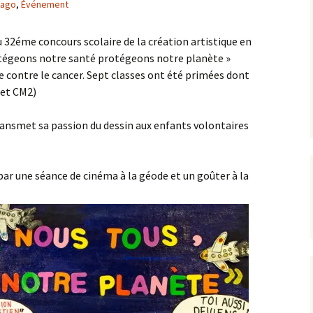
rago
,
Événement
L’équipe AIP Maternelle
La philo à l’école, un
Jean Dolent
projet culturel et citoyen
du 32éme concours scolaire de la création artistique en
ions
rotégeons notre santé protégeons notre planète »
L’équipe AIP Élémentaire
Sécurisation des rues du
Arago
quartier
te contre le cancer. Sept classes ont été primées dont
 et CM2)
L’équipe AIP Collège
Classe bi-langues au
Saint Exupéry
Collège
ransmet sa passion du dessin aux enfants volontaires
Ouverture du Jardin de
l’Observatoire
ar une séance de cinéma à la géode et un goûter à la
s
Compost de quartier de
la place de l’Ile-de-Sein