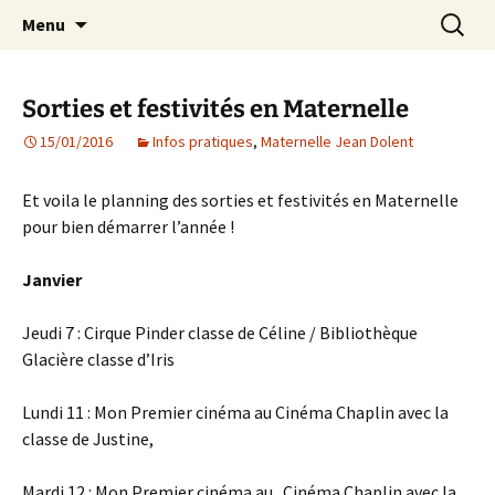
Agit – s'Investit – Participe au service des
Aller
Recherc
AIP Paris 14 – Association
Menu
au
enfants du secteur scolaire Dolent-Arago-
Indépendante des Parents
contenu
Saint Exupéry
d'élèves depuis 1981
Sorties et festivités en Maternelle
15/01/2016
Infos pratiques
,
Maternelle Jean Dolent
Et voila le planning des sorties et festivités en Maternelle
pour bien démarrer l’année !
Janvier
Jeudi 7 : Cirque Pinder classe de Céline / Bibliothèque
Glacière classe d’Iris
Lundi 11 : Mon Premier cinéma au Cinéma Chaplin avec la
classe de Justine,
Mardi 12 : Mon Premier cinéma au Cinéma Chaplin avec la