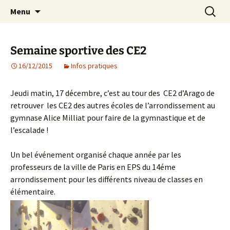
Agit – s'Investit – Participe au service des
Aller
Recherc
AIP Paris 14 – Association
Menu
au
enfants du secteur scolaire Dolent-Arago-
Indépendante des Parents
contenu
Saint Exupéry
d'élèves depuis 1981
Semaine sportive des CE2
16/12/2015
Infos pratiques
Jeudi matin, 17 décembre, c’est au tour des CE2 d’Arago de
retrouver les CE2 des autres écoles de l’arrondissement au
gymnase Alice Milliat pour faire de la gymnastique et de
l’escalade !
Un bel événement organisé chaque année par les
professeurs de la ville de Paris en EPS du 14éme
arrondissement pour les différents niveau de classes en
élémentaire.