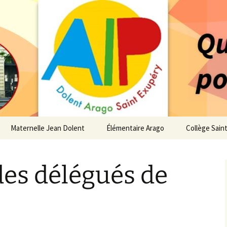
 service des enfants du secteur scolaire Dolent-A
14 – Associatio
s d'élèves depui
Maternelle Jean Dolent
Élémentaire Arago
Collège Sain
i
Vie de la Maternelle
Vie de l’Élémentaire
Vie du Collè
des délégués de
 de l’AIP
Infos pratiques
Infos pratiques
Infos pratiq
Maternelle
Élémentaire
re…
Le Bureau