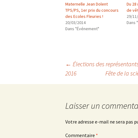
Maternelle Jean Dolent
Du 28 
TPS/PS, 1er prix du concours
de vê
des Ecoles Fleuries !
29/11
20/03/2014
Dans "
Dans "Événement"
Navigation
←
Élections des représentants
2016
Fête de la sci
des
articles
Laisser un commenta
Votre adresse e-mail ne sera pas p
Commentaire
*