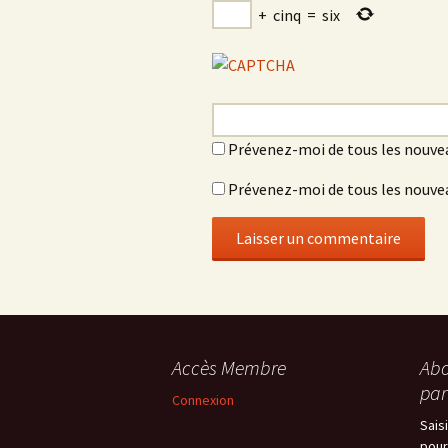
+
cinq
=
six
Prévenez-moi de tous les nouve
Prévenez-moi de tous les nouvea
Accès Membre
Abo
par
Connexion
Sais
pour