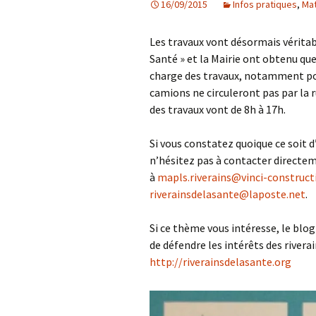
16/09/2015
Infos pratiques
,
Mat
Les projets
Les travaux vont désormais vérita
Débats et réflex
Santé » et la Mairie ont obtenu qu
charge des travaux, notamment pour
Nous rejoindre
camions ne circuleront pas par la 
des travaux vont de 8h à 17h.
Contact
Si vous constatez quoique ce soit d
Ligne éditoriale
n’hésitez pas à contacter directem
à
mapls.riverains@vinci-constructi
Mentions légale
riverainsdelasante@laposte.net
.
Si ce thème vous intéresse, le blog
de défendre les intérêts des riverai
http://riverainsdelasante.org