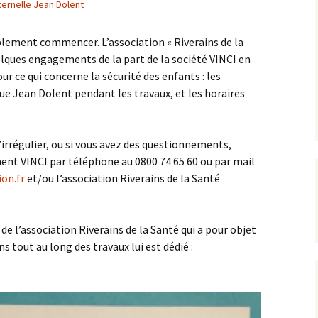
ernelle Jean Dolent
L’équipe AIP Maternelle
La philo à l’école, un
Jean Dolent
projet culturel et citoyen
blement commencer. L’association « Riverains de la
ions
elques engagements de la part de la société VINCI en
L’équipe AIP Élémentaire
Sécurisation des rues du
Arago
quartier
 ce qui concerne la sécurité des enfants : les
rue Jean Dolent pendant les travaux, et les horaires
L’équipe AIP Collège
Classe bi-langues au
Saint Exupéry
Collège
’irrégulier, ou si vous avez des questionnements,
Ouverture du Jardin de
l’Observatoire
ent VINCI par téléphone au 0800 74 65 60 ou par mail
on.fr
et/ou l’association Riverains de la Santé
s
Compost de quartier de
la place de l’Ile-de-Sein
 de l’association Riverains de la Santé qui a pour objet
ns tout au long des travaux lui est dédié :