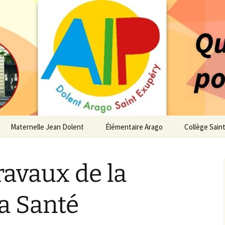
 service des enfants du secteur scolaire Dolent-A
14 – Associatio
s d'élèves depui
Maternelle Jean Dolent
Élémentaire Arago
Collège Sain
i
Vie de la Maternelle
Vie de l’Élémentaire
Vie du Collè
ravaux de la
 de l’AIP
Infos pratiques
Infos pratiques
Infos pratiq
Maternelle
Élémentaire
re…
la Santé
Le Bureau