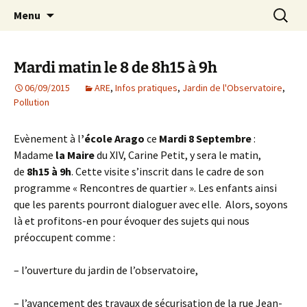
Agit – s'Investit – Participe au service des
Aller
Recherc
AIP Paris 14 – Association
Menu
au
enfants du secteur scolaire Dolent-Arago-
Indépendante des Parents
contenu
Saint Exupéry
d'élèves depuis 1981
Mardi matin le 8 de 8h15 à 9h
06/09/2015
ARE
,
Infos pratiques
,
Jardin de l'Observatoire
,
Pollution
Evènement à l
’école Arago
ce
Mardi 8 Septembre
:
Madame
la Maire
du XIV, Carine Petit, y sera le matin,
de
8h15 à 9h
. Cette visite s’inscrit dans le cadre de son
programme « Rencontres de quartier ». Les enfants ainsi
que les parents pourront dialoguer avec elle. Alors, soyons
là et profitons-en pour évoquer des sujets qui nous
préoccupent comme :
– l’ouverture du jardin de l’observatoire,
– l’avancement des travaux de sécurisation de la rue Jean-