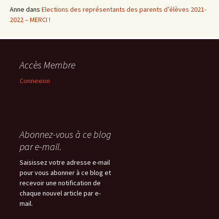
Anne
dans
Elections des représentants des parents d’élèves 2021-
2022 – MERCI !
Accès Membre
Connexion
Abonnez-vous à ce blog
par e-mail.
Saisissez votre adresse e-mail
pour vous abonner à ce blog et
recevoir une notification de
chaque nouvel article par e-
mail.