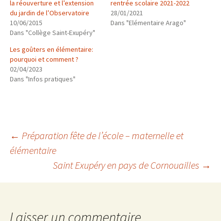
la réouverture et l’extension
rentrée scolaire 2021-2022
du jardin de l’Observatoire
28/01/2021
10/06/2015
Dans "Elémentaire Arago"
Dans "Collège Saint-Exupéry"
Les goûters en élémentaire:
pourquoi et comment ?
02/04/2023
Dans "Infos pratiques"
Navigation
←
Préparation fête de l’école – maternelle et
élémentaire
Saint Exupéry en pays de Cornouailles
→
des
articles
Laisser un commentaire