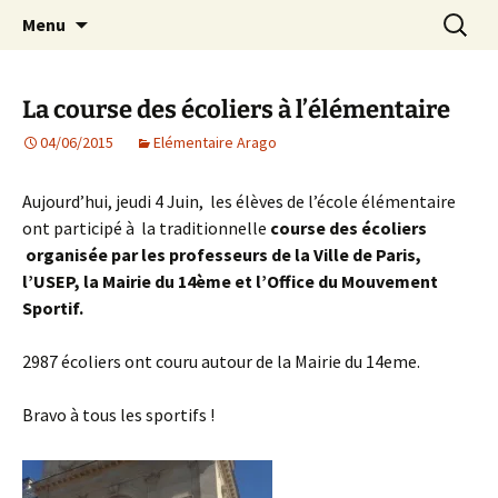
Agit – s'Investit – Participe au service des
Aller
Recherc
AIP Paris 14 – Association
Menu
au
enfants du secteur scolaire Dolent-Arago-
Indépendante des Parents
contenu
Saint Exupéry
d'élèves depuis 1981
La course des écoliers à l’élémentaire
04/06/2015
Elémentaire Arago
Aujourd’hui, jeudi 4 Juin, les élèves de l’école élémentaire
ont participé à la traditionnelle
course des écoliers
organisée par les professeurs de la Ville de Paris,
l’USEP, la Mairie du 14ème et l’Office du Mouvement
Sportif.
2987 écoliers ont couru autour de la Mairie du 14eme.
Bravo à tous les sportifs !