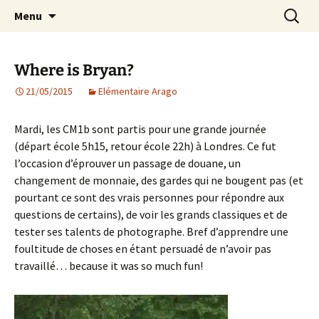
Agit – s'Investit – Participe au service des
Aller
Recherc
AIP Paris 14 – Association
Menu
au
enfants du secteur scolaire Dolent-Arago-
Indépendante des Parents
contenu
Saint Exupéry
d'élèves depuis 1981
Where is Bryan?
21/05/2015
Elémentaire Arago
Mardi, les CM1b sont partis pour une grande journée
(départ école 5h15, retour école 22h) à Londres. Ce fut
l’occasion d’éprouver un passage de douane, un
changement de monnaie, des gardes qui ne bougent pas (et
pourtant ce sont des vrais personnes pour répondre aux
questions de certains), de voir les grands classiques et de
tester ses talents de photographe. Bref d’apprendre une
foultitude de choses en étant persuadé de n’avoir pas
travaillé… because it was so much fun!