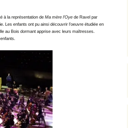
L’équipe AIP Maternelle
La philo à l’école, un
Jean Dolent
projet culturel et citoyen
é à la représentation de
Ma mère l’Oye
de Ravel par
ions
e. Les enfants ont pu ainsi découvrir l’oeuvre étudiée en
L’équipe AIP Élémentaire
Sécurisation des rues du
Arago
quartier
elle au Bois dormant apprise avec leurs maîtresses.
 enfants.
L’équipe AIP Collège
Classe bi-langues au
Saint Exupéry
Collège
Ouverture du Jardin de
l’Observatoire
s
Compost de quartier de
la place de l’Ile-de-Sein