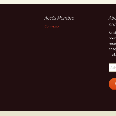
Accès Membre
Abo
par
Connexion
Sais
pour
rece
chaq
mail.
Adr
e-
mail