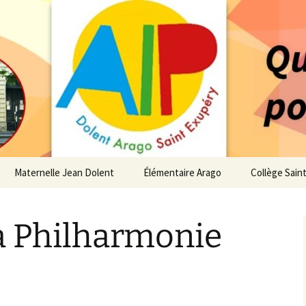
 service des enfants du secteur scolaire Dolent-A
14 – Associatio
s d'élèves depui
Maternelle Jean Dolent
Élémentaire Arago
Collège Sain
i
Vie de la Maternelle
Vie de l’Élémentaire
Vie du Collè
la Philharmonie
 de l’AIP
Infos pratiques
Infos pratiques
Infos pratiq
Maternelle
Élémentaire
re…
Le Bureau