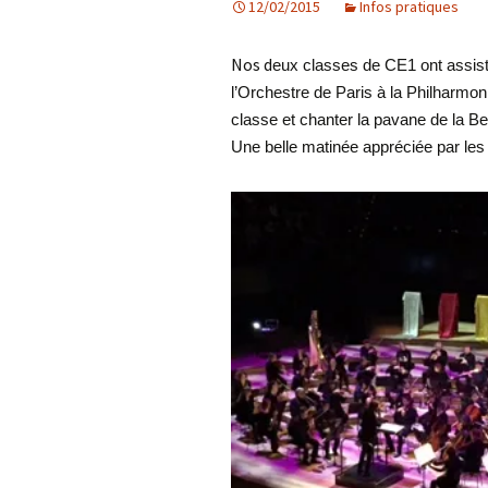
12/02/2015
Infos pratiques
Les projets
Nos d
eux classes de CE1 ont assist
Débats et réflex
l’Orchestre de Paris à la Philharmoni
classe et chanter la pavane de la B
Nous rejoindre
Une belle matinée appréciée par les
Contact
Ligne éditoriale
Mentions légale