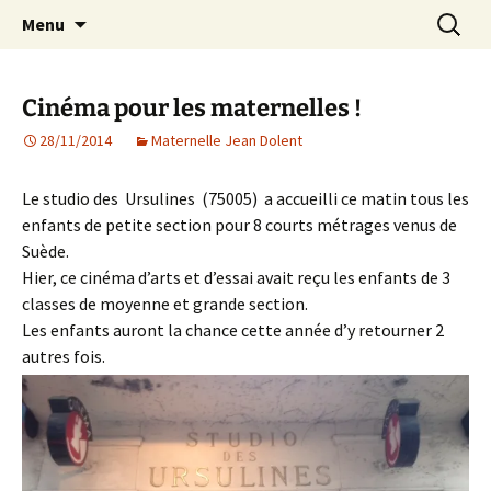
Agit – s'Investit – Participe au service des
Aller
Recherc
AIP Paris 14 – Association
Menu
au
enfants du secteur scolaire Dolent-Arago-
Indépendante des Parents
contenu
Saint Exupéry
d'élèves depuis 1981
Cinéma pour les maternelles !
28/11/2014
Maternelle Jean Dolent
Le studio des Ursulines (75005) a accueilli ce matin tous les
enfants de petite section pour 8 courts métrages venus de
Suède.
Hier, ce cinéma d’arts et d’essai avait reçu les enfants de 3
classes de moyenne et grande section.
Les enfants auront la chance cette année d’y retourner 2
autres fois.