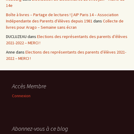
14e
Boîte à livres – Partage de lectures ! | AIP Paris 14 – Association
Indépendante des Parents d'élèves depuis 1981
dans
Collecte de
livres pour Arago – Semaine sans écran
DUCLUZEAU
dans
Elections des représentants des parents d’élèves
2021-2022 – MERCI !
Anne
dans
Elections des représentants des parents d’élèves 2021-
2022 – MERCI !
Accès Membre
Connexion
Abonnez-vous à ce blog