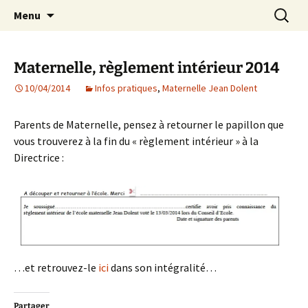
Agit – s'Investit – Participe au service des
Aller
Recherc
AIP Paris 14 – Association
Menu
au
enfants du secteur scolaire Dolent-Arago-
Indépendante des Parents
contenu
Saint Exupéry
d'élèves depuis 1981
Maternelle, règlement intérieur 2014
10/04/2014
Infos pratiques
,
Maternelle Jean Dolent
Parents de Maternelle, pensez à retourner le papillon que
vous trouverez à la fin du « règlement intérieur » à la
Directrice :
…et retrouvez-le
ici
dans son intégralité…
Partager