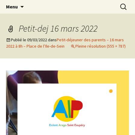
Agit – s'Investit – Participe au service des
Aller
Recherc
AIP Paris 14 – Association
Menu
au
enfants du secteur scolaire Dolent-Arago-
Indépendante des Parents
contenu
Saint Exupéry
d'élèves depuis 1981
Petit-dej 16 mars 2022
Publié le
09/03/2022
dans
Petit-déjeuner des parents – 16 mars
2022 à 8h – Place de l’Ile-de-Sein
Pleine résolution (555 × 787)